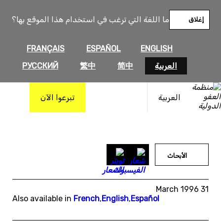
خطى
لى
ما اللغة التي ترغب في استخدام هذا الموقع بها؟
إغلاق
لمحتوى
FRANÇAIS
ESPAÑOL
ENGLISH
العربية
简中
繁中
РУССКИЙ
العربية
تبرعوا الآن
الأبحاث
31 March 1996
Also available in
French
,
English
,
Español