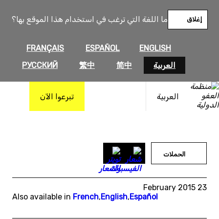
خطى
لى
ما اللغة التي ترغب في استخدام هذا الموقع بها؟
إغلاق
لمحتوى
FRANÇAIS
ESPAÑOL
ENGLISH
العربية
简中
繁中
РУССКИЙ
العربية
تبرعوا الآن
الحملات
23 February 2015
Also available in
French
,
English
,
Español