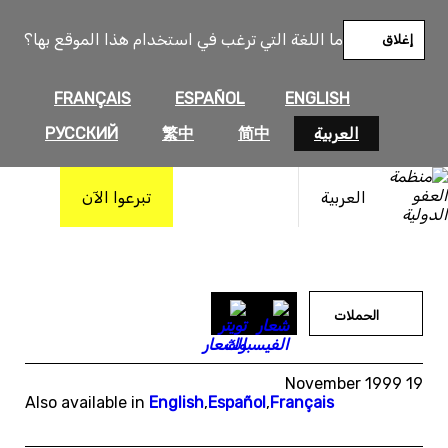
خطى
لى
ما اللغة التي ترغب في استخدام هذا الموقع بها؟
إغلاق
لمحتوى
FRANÇAIS
ESPAÑOL
ENGLISH
العربية
简中
繁中
РУССКИЙ
العربية
تبرعوا الآن
الحملات
19 November 1999
Also available in
English
,
Español
,
Français