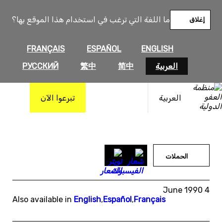
خطى
لى
ما اللغة التي ترغب في استخدام هذا الموقع بها؟
إغلاق
لمحتوى
FRANÇAIS
ESPAÑOL
ENGLISH
العربية
简中
繁中
РУССКИЙ
العربية
تبرعوا الآن
الحملات
4 June 1990
Also available in
English
,
Español
,
Français