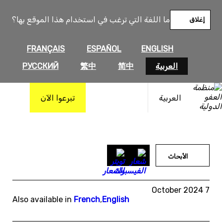
خطى
لى
ما اللغة التي ترغب في استخدام هذا الموقع بها؟
إغلاق
لمحتوى
FRANÇAIS
ESPAÑOL
ENGLISH
العربية
简中
繁中
РУССКИЙ
العربية
تبرعوا الآن
الأبحاث
7 October 2024
Also available in
French
,
English