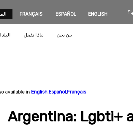
ا؟
ENGLISH
ESPAÑOL
FRANÇAIS
العر
من نحن
ماذا نفعل
البلدا
so available in
English
,
Español
,
Français
Argentina: Lgbti+ a