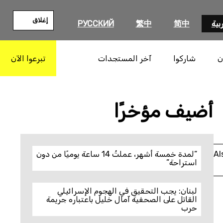
إغلاق
بية
简中
繁中
РУССКИЙ
ن
شاركوا
آخر المستجدات
تبرعوا الآن
بحث
أضيف مؤخرًا
Al
“لمدة خمسة أشهر، عملتُ 14 ساعة يوميًا من دون
استراحة”
لبنان: يجب التحقيق في الهجوم الإسرائيلي
القاتل على الصحفية آمال خليل باعتباره جريمة
حرب