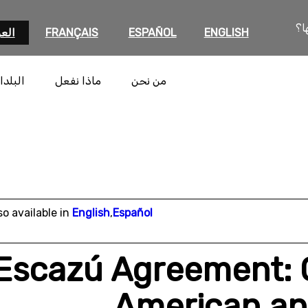
ا؟
ENGLISH
ESPAÑOL
FRANÇAIS
العر
من نحن
ماذا نفعل
البلدا
so available in
English
,
Español
Escazú Agreement: O
American an