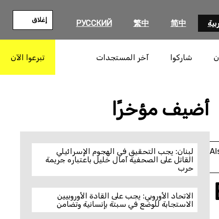
إغلاق
بية
简中
繁中
РУССКИЙ
ن
شاركوا
آخر المستجدات
تبرعوا الآن
بحث
أضيف مؤخرًا
Al
لبنان: يجب التحقيق في الهجوم الإسرائيلي
القاتل على الصحفية آمال خليل باعتباره جريمة
حرب
الاتحاد الأوروبي: يجب على القادة الأوروبيين
الاستجابة للوضع في سبتة بإنسانية وتضامن