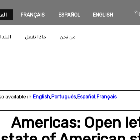
ا؟
ENGLISH
ESPAÑOL
FRANÇAIS
العر
من نحن
ماذا نفعل
البلدا
so available in
English
,
Português
,
Español
,
Français
Americas: Open let
state of American s