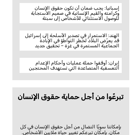
إسبانيا: يجب ضمان أن تكون حقوق الإنسان
وكرامته والقيم الإنسانية في صميم الاستجابة
للوصول الاستثنائي للأشخاص إلى سبتة
الهند: الاستمرار في تصدير الأسلحة إلى إسرائيل
قد يعرّض البلاد لخطر التواطؤ في الإبادة
الجماعية المستمرة في غزة – تحقيق جديد
إيران: أوقفوا حملة عمليات وأحكام الإعدام
التعسفية المتصاعدة التي تستهدف المحتجين
تبرعّوا من أجل حماية حقوق الإنسان
بإمكاننا سويًا النضال من أجل حقوق الإنسان في كل
مكان. بإمكان تبرعكم تغيير حياة ملايين الأشخاص.