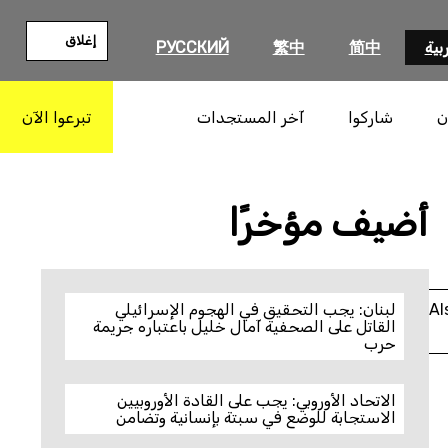
إغلاق
بية
简中
繁中
РУССКИЙ
ن
شاركوا
آخر المستجدات
تبرعوا الآن
بحث
أضيف مؤخرًا
Al
لبنان: يجب التحقيق في الهجوم الإسرائيلي
القاتل على الصحفية آمال خليل باعتباره جريمة
حرب
الاتحاد الأوروبي: يجب على القادة الأوروبيين
الاستجابة للوضع في سبتة بإنسانية وتضامن