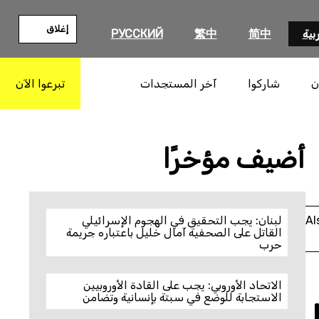
إغلاق
بية
简中
繁中
РУССКИЙ
ن
شاركوا
آخر المستجدات
تبرعوا الآن
بحث
أضيف مؤخرًا
Al
لبنان: يجب التحقيق في الهجوم الإسرائيلي
القاتل على الصحفية آمال خليل باعتباره جريمة
حرب
الاتحاد الأوروبي: يجب على القادة الأوروبيين
الاستجابة للوضع في سبتة بإنسانية وتضامن