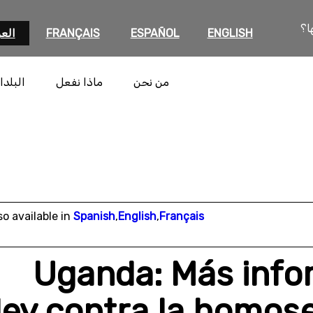
ا؟
ENGLISH
ESPAÑOL
FRANÇAIS
العر
من نحن
ماذا نفعل
البلدا
so available in
Spanish
,
English
,
Français
Uganda: Más infor
ley contra la homos