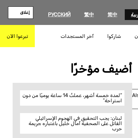
إغلاق
بية
简中
繁中
РУССКИЙ
ن
شاركوا
آخر المستجدات
تبرعوا الآن
بحث
أضيف مؤخرًا
Al
“لمدة خمسة أشهر، عملتُ 14 ساعة يوميًا من دون
استراحة”
لبنان: يجب التحقيق في الهجوم الإسرائيلي
القاتل على الصحفية آمال خليل باعتباره جريمة
حرب