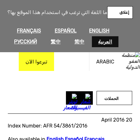
خطى
لى
ما اللغة التي ترغب في استخدام هذا الموقع بها؟
إغلاق
لمحتوى
FRANÇAIS
ESPAÑOL
ENGLISH
العربية
简中
繁中
РУССКИЙ
ARABIC
تبرعوا الآن
الحملات
20 April 2016
Index Number: AFR 54/3861/2016
Also available in
English
,
Español
,
Français