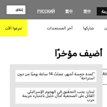
إغلاق
بية
简中
繁中
РУССКИЙ
ن
شاركوا
آخر المستجدات
تبرعوا الآن
بحث
أضيف مؤخرًا
Al
“لمدة خمسة أشهر، عملتُ 14 ساعة يوميًا من دون
استراحة”
لبنان: يجب التحقيق في الهجوم الإسرائيلي
القاتل على الصحفية آمال خليل باعتباره جريمة
حرب