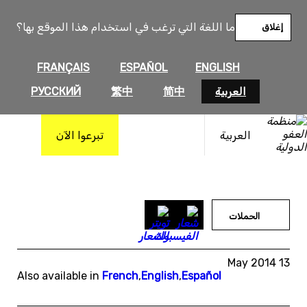
خطى
لى
ما اللغة التي ترغب في استخدام هذا الموقع بها؟
إغلاق
لمحتوى
FRANÇAIS
ESPAÑOL
ENGLISH
العربية
简中
繁中
РУССКИЙ
العربية
تبرعوا الآن
الحملات
13 May 2014
Also available in
French
,
English
,
Español