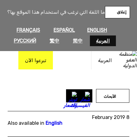
خطى
لى
ما اللغة التي ترغب في استخدام هذا الموقع بها؟
إغلاق
لمحتوى
FRANÇAIS
ESPAÑOL
ENGLISH
العربية
简中
繁中
РУССКИЙ
العربية
تبرعوا الآن
الأبحاث
8 February 2019
Also available in
English