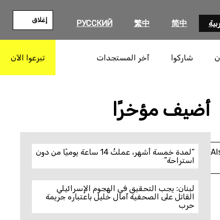
إغلاق
بية
简中
繁中
РУССКИЙ
ن
شاركوا
آخر المستجدات
تبرعوا الآن
بحث
أضيف مؤخرًا
Al
“لمدة خمسة أشهر، عملتُ 14 ساعة يوميًا من دون
استراحة”
لبنان: يجب التحقيق في الهجوم الإسرائيلي
القاتل على الصحفية آمال خليل باعتباره جريمة
حرب