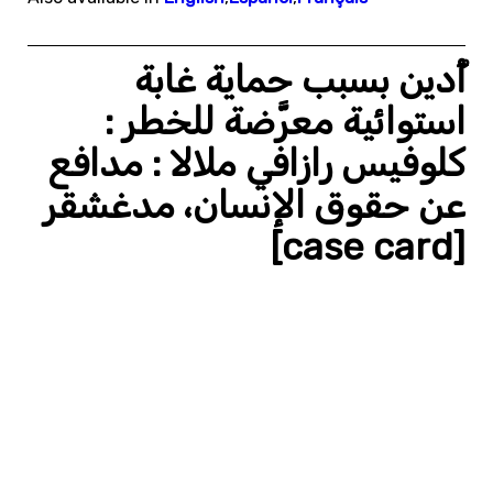
أُدين بسبب حماية غابة
استوائية معرَّضة للخطر :
كلوفيس رازافي ملالا : مدافع
عن حقوق الإنسان، مدغشقر
[case card]