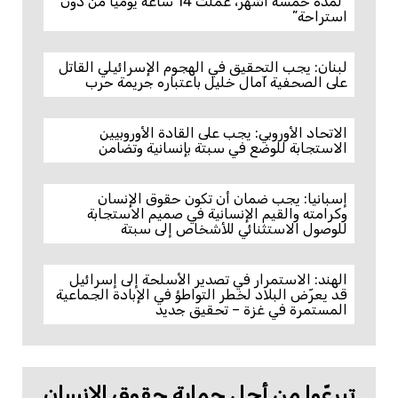
“لمدة خمسة أشهر، عملتُ 14 ساعة يوميًا من دون
استراحة”
لبنان: يجب التحقيق في الهجوم الإسرائيلي القاتل
على الصحفية آمال خليل باعتباره جريمة حرب
الاتحاد الأوروبي: يجب على القادة الأوروبيين
الاستجابة للوضع في سبتة بإنسانية وتضامن
إسبانيا: يجب ضمان أن تكون حقوق الإنسان
وكرامته والقيم الإنسانية في صميم الاستجابة
للوصول الاستثنائي للأشخاص إلى سبتة
الهند: الاستمرار في تصدير الأسلحة إلى إسرائيل
قد يعرّض البلاد لخطر التواطؤ في الإبادة الجماعية
المستمرة في غزة – تحقيق جديد
تبرعّوا من أجل حماية حقوق الإنسان