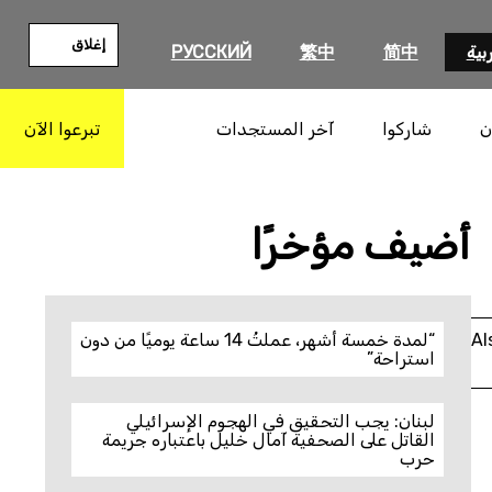
إغلاق
بية
简中
繁中
РУССКИЙ
ن
شاركوا
آخر المستجدات
تبرعوا الآن
بحث
أضيف مؤخرًا
Al
“لمدة خمسة أشهر، عملتُ 14 ساعة يوميًا من دون
استراحة”
لبنان: يجب التحقيق في الهجوم الإسرائيلي
القاتل على الصحفية آمال خليل باعتباره جريمة
حرب