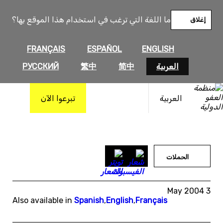
خطى
لى
ما اللغة التي ترغب في استخدام هذا الموقع بها؟
إغلاق
لمحتوى
FRANÇAIS
ESPAÑOL
ENGLISH
العربية
简中
繁中
РУССКИЙ
العربية
تبرعوا الآن
الحملات
3 May 2004
Also available in
Spanish
,
English
,
Français