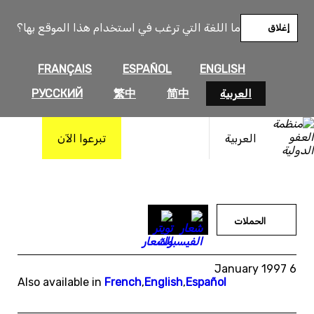
خطى
لى
ما اللغة التي ترغب في استخدام هذا الموقع بها؟
إغلاق
لمحتوى
FRANÇAIS
ESPAÑOL
ENGLISH
العربية
简中
繁中
РУССКИЙ
العربية
تبرعوا الآن
الحملات
6 January 1997
Also available in
French
,
English
,
Español