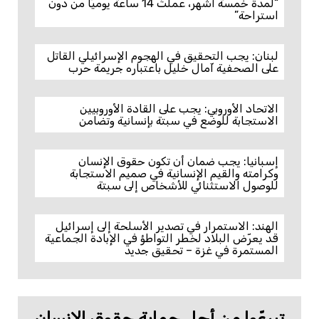
“لمدة خمسة أشهر، عملتُ 14 ساعة يوميًا من دون
استراحة”
لبنان: يجب التحقيق في الهجوم الإسرائيلي القاتل
على الصحفية آمال خليل باعتباره جريمة حرب
الاتحاد الأوروبي: يجب على القادة الأوروبيين
الاستجابة للوضع في سبتة بإنسانية وتضامن
إسبانيا: يجب ضمان أن تكون حقوق الإنسان
وكرامته والقيم الإنسانية في صميم الاستجابة
للوصول الاستثنائي للأشخاص إلى سبتة
الهند: الاستمرار في تصدير الأسلحة إلى إسرائيل
قد يعرّض البلاد لخطر التواطؤ في الإبادة الجماعية
المستمرة في غزة – تحقيق جديد
تبرعّوا من أجل حماية حقوق الإنسان