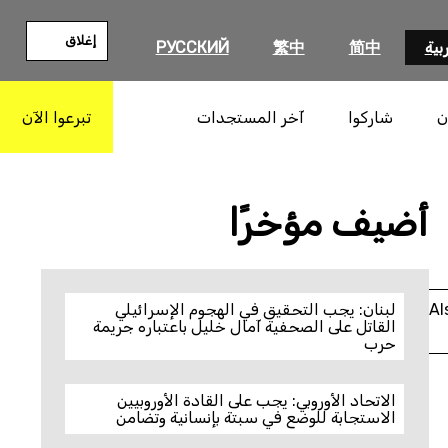
إغلاق
بية
简中
繁中
РУССКИЙ
ن
شاركوا
آخر المستجدات
تبرعوا الآن
بحث
أضيف مؤخرًا
Al
لبنان: يجب التحقيق في الهجوم الإسرائيلي
القاتل على الصحفية آمال خليل باعتباره جريمة
حرب
الاتحاد الأوروبي: يجب على القادة الأوروبيين
الاستجابة للوضع في سبتة بإنسانية وتضامن