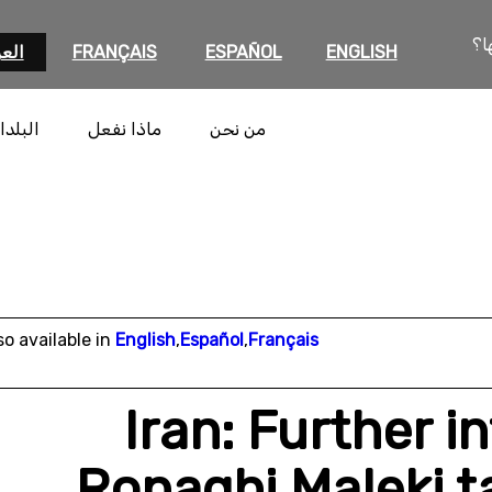
ا؟
ENGLISH
ESPAÑOL
FRANÇAIS
العر
من نحن
ماذا نفعل
البلدا
so available in
English
,
Español
,
Français
Iran: Further i
Ronaghi Maleki t