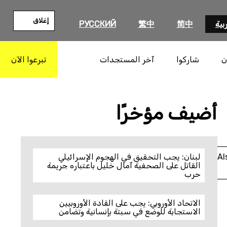
إغلاق
بية
简中
繁中
РУССКИЙ
ن
شاركوا
آخر المستجدات
تبرعوا الآن
بحث
أضيف مؤخرًا
Al
لبنان: يجب التحقيق في الهجوم الإسرائيلي
القاتل على الصحفية آمال خليل باعتباره جريمة
حرب
الاتحاد الأوروبي: يجب على القادة الأوروبيين
الاستجابة للوضع في سبتة بإنسانية وتضامن