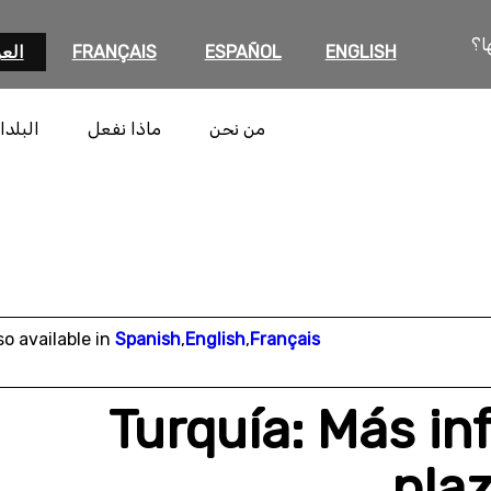
ا؟
ENGLISH
ESPAÑOL
FRANÇAIS
العر
من نحن
ماذا نفعل
البلدا
so available in
Spanish
,
English
,
Français
Turquía: Más in
plaz