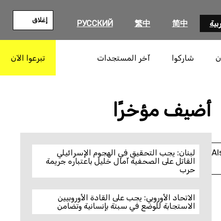
إغلاق
بية
简中
繁中
РУССКИЙ
ن
شاركوا
آخر المستجدات
تبرعوا الآن
بحث
أضيف مؤخرًا
Al
لبنان: يجب التحقيق في الهجوم الإسرائيلي
القاتل على الصحفية آمال خليل باعتباره جريمة
حرب
الاتحاد الأوروبي: يجب على القادة الأوروبيين
الاستجابة للوضع في سبتة بإنسانية وتضامن