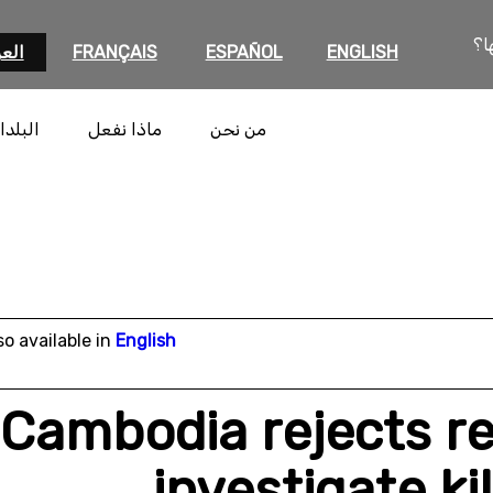
ا؟
ENGLISH
ESPAÑOL
FRANÇAIS
العر
من نحن
ماذا نفعل
البلدا
so available in
English
Cambodia rejects r
investigate ki