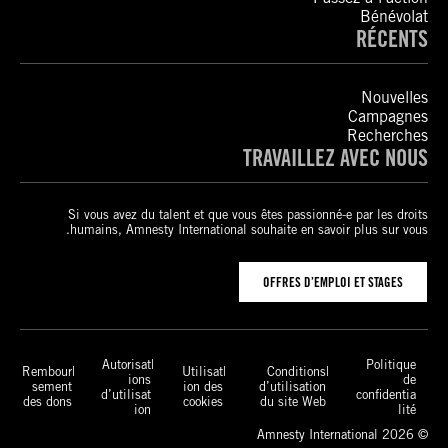
Bénévolat
RÉCENTS
Nouvelles
Campagnes
Recherches
TRAVAILLEZ AVEC NOUS
Si vous avez du talent et que vous êtes passionné-e par les droits
humains, Amnesty International souhaite en savoir plus sur vous.
OFFRES D’EMPLOI ET STAGES
Autorisat
Politique
Rembour
Utilisat
Conditions
ions
de
sement
ion des
d’utilisation
d’utilisat
confidentia
des dons
cookies
du site Web
ion
lité
© 2026 Amnesty International