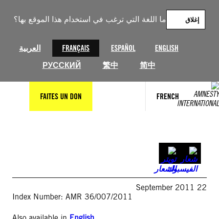
خطى
لى
ما اللغة التي ترغب في استخدام هذا الموقع بها؟
إغلاق
لمحتوى
العربية
FRANÇAIS
ESPAÑOL
ENGLISH
РУССКИЙ
繁中
简中
FAITES UN DON
FRENCH
22 September 2011
Index Number: AMR 36/007/2011
Also available in
English