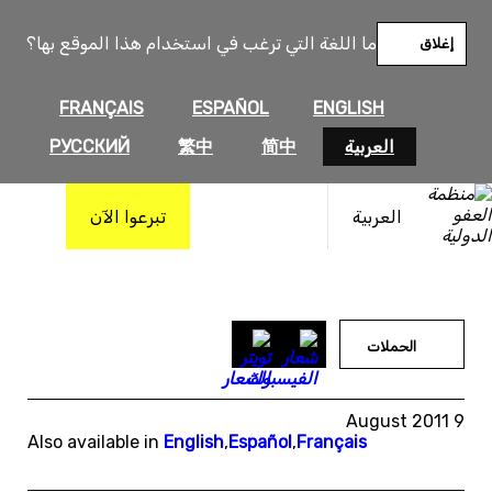
خطى
لى
ما اللغة التي ترغب في استخدام هذا الموقع بها؟
إغلاق
لمحتوى
FRANÇAIS
ESPAÑOL
ENGLISH
العربية
简中
繁中
РУССКИЙ
العربية
تبرعوا الآن
الحملات
9 August 2011
Also available in
English
,
Español
,
Français